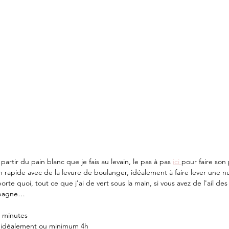
artir du pain blanc que je fais au levain, le pas à pas 
ici 
pour faire son
ain rapide avec de la levure de boulanger, idéalement à faire lever une 
porte quoi, tout ce que j'ai de vert sous la main, si vous avez de l'ail de
mpagne…
0 minutes
t idéalement ou minimum 4h