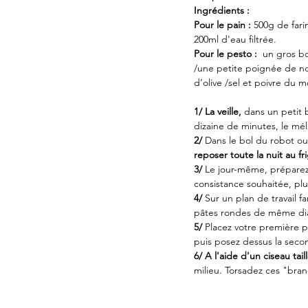
Ingrédients : 
Pour le pain : 
500g de fari
200ml d'eau filtrée. 
Pour le pesto : 
 un gros bo
/une petite poignée de no
d’olive /sel et poivre du m
1/ La veille, 
dans un petit 
dizaine de minutes, le mél
2/ 
Dans le bol du robot ou s
reposer toute la nuit au f
3/ 
Le jour-même, préparez 
consistance souhaitée, pl
4/ 
Sur un plan de travail fa
pâtes rondes de même di
5/ 
Placez votre première p
puis posez dessus la secon
6/ A l'aide d'un ciseau tai
milieu. Torsadez ces "bran