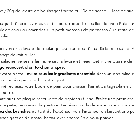
ne / 20g de levure de boulanger fraîche ou 10g de sèche + 1càc de sucre
uquet d'herbes vertes (ail des ours, roquette, feuilles de chou Kale, fan
ix de cajou ou amandes / un petit morceau de parmesan / un zeste de c
oulin
bol versez la levure de boulanger avec un peu d'eau tiède et le sucre. 
ange devrait buller. 
aladier, versez la farine, le sel, la levure et l'eau, pétrir une dizaine de
rigo recouvert d'un torchon propre. 
votre pesto : 
mixer tous les ingrédients ensemble
 dans un bon mixeur 
us ou moins purée selon votre goût.
riné, écrasez votre boule de pain pour chasser l'air et partagez-là en 3, 
amètre. 
âte sur une plaque recouverte de papier sulfurisé. Etalez une premièr
de pâte, recouvrez de pesto et terminez par la dernière pâte sur le de
llez des branches
 partant de l'extérieur vers l'intérieur en laissant une pa
ches garnies de pesto. Faites lever encore 1h si vous pouvez. 