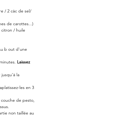
 / 2 càc de sel/ 
es de carottes...) 
itron / huile 
Au b out d'une 
 minutes. 
Laissez 
jusqu’à la 
aplatissez-les en 3 
e couche de pesto, 
ssus. 
rtie non taillée au 