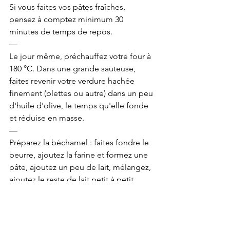
Si vous faites vos pâtes fraîches, 
pensez à comptez minimum 30 
minutes de temps de repos. 
—
Le jour même, préchauffez votre four à 
180 °C. Dans une grande sauteuse, 
faites revenir votre verdure hachée 
finement (blettes ou autre) dans un peu 
d'huile d'olive, le temps qu'elle fonde 
et réduise en masse.
—
Préparez la béchamel : faites fondre le 
beurre, ajoutez la farine et formez une
pâte, ajoutez un peu de lait, mélangez, 
ajoutez le reste de lait petit à petit
pour éviter les grumeaux, montez le 
feu, portez à ébullition en mélangeant,
assaisonnez. Réservez.
—