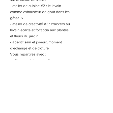
- atelier de cuisine #2 : le levain
comme exhausteur de goût dans les
gâteaux
- atelier de créativité #3 : crackers au
levain écarté et focaccia aux plantes
et fleurs du jardin
- apéritif sain et joyeux, moment
d’échange et de clôture
Vous repartirez avec :
Des produits du jardin
Un carnet de recettes inspirantes
Des surprises durables de
marques partenaires
Et l’envie irrésistible de poursuivre
chez vous ce chemin du vivant et
du “mieux”, à votre rythme
Pour celles et ceux qui veulent
faire mieux, avec plaisir et