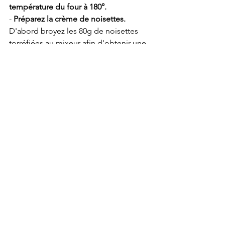
température du four à 180°. 
- 
Préparez la crème de noisettes. 
D'abord broyez les 80g de noisettes 
torréfiées au mixeur afin d'obtenir une 
poudre. Puis, dans le bol du robot 
muni du fouet ou au fouet à la main, 
fouettez le beurre avec le sucre, puis 
ajoutez la poudre de noisette torréfiée 
et enfin l'œuf. 
- Sortez votre plat avec la pâte du frigo, 
piquez le fond avec une fourchette et 
idéalement versez des légumes secs 
(types pois cassés, lentilles…) sur du 
papier sulfurisé afin de faire un poids. 
(J’ai un pot avec ces légumes secs 
destinés uniquement à cet usage ainsi 
je les réutilise). 
10 à 15 minutes de 
cuisson.
- Sortez-là du four, étalez la crème de 