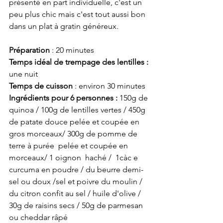
présenté en part individuelle, c'est un 
peu plus chic mais c'est tout aussi bon 
dans un plat à gratin généreux. 
Préparation 
: 20 minutes 
Temps idéal de trempage des lentilles :
une nuit
Temps de cuisson
 : environ 30 minutes
Ingrédients pour 6 personnes : 
150g de 
quinoa / 100g de lentilles vertes / 450g 
de patate douce pelée et coupée en 
gros morceaux/ 300g de pomme de 
terre à purée  pelée et coupée en 
morceaux/ 1 oignon  haché /  1càc e 
curcuma en poudre / du beurre demi-
sel ou doux /sel et poivre du moulin / 
du citron confit au sel / huile d'olive /  
30g de raisins secs / 50g de parmesan 
ou cheddar râpé