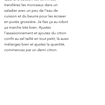
transférez les morceaux dans un 
saladier avec un peu de l'eau de 
cuisson et du beurre pour les écraser 
en purée grossière. Je fais ça au robot 
ça marche très bien. Ajustez 
l'assaisonnement et ajoutez du citron 
confit au sel taillé en tout petit, là aussi 
mélangez bien et ajustez la quantité, 
commencez par un demi citron. 
2/ Pendant ce temps, 
dans une poêle 
faites revenir l'oignon haché dans 
l'huile d'olive avec le curcuma et les 
raisins secs. Ils doivent devenir 
fondants.
3/Allumez votre four sur la position 
grill. 
Dans un saladier, mélangez le 
quinoa, les lentilles et les oignons 
assaisonnés.  Dans un plat à gratin ou 