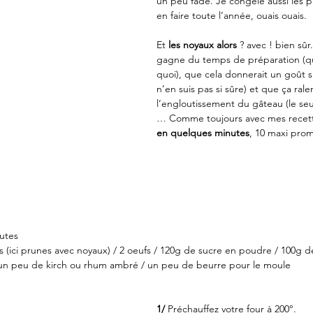
un peu fade. Je congèle aussi les 
en faire toute l’année, ouais ouais.
Et 
les noyaux alors
 ? avec ! bien sû
gagne du temps de préparation (q
quoi), que cela donnerait un goût s
n’en suis pas si sûre) et que ça rale
l’engloutissement du gâteau (le se
… Comme toujours avec mes recett
en quelques minutes
, 10 maxi prom
nutes
ts (ici prunes avec noyaux) / 2 oeufs / 120g de sucre en poudre / 100g de 
r / un peu de kirch ou rhum ambré / un peu de beurre pour le moule
1/
 Préchauffez votre four à 200°.