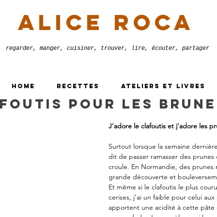
alice roca
regarder, manger, cuisiner, trouver, lire, écouter, partager
HOME
RECETTES
ATELIERS ET LIVRES
foutis pour les brune
J’adore le clafoutis et j’adore les p
Surtout lorsque la semaine dernièr
dit de passer ramasser des prunes 
croule. En Normandie, des prunes mû
grande découverte et bouleverseme
Et même si le clafoutis le plus couru
cerises, j’ai un faible pour celui aux
apportent une acidité à cette pâte 