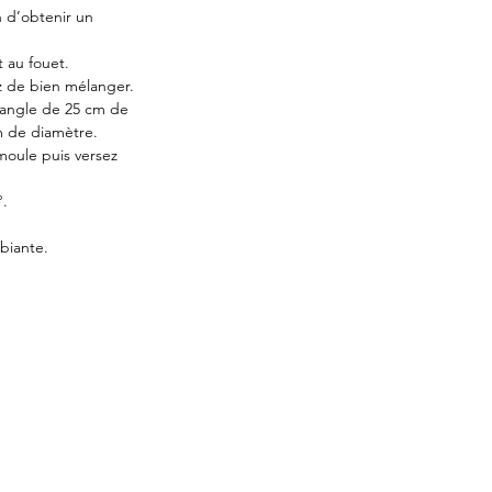
n d’obtenir un 
 au fouet.
z de bien mélanger.
ctangle de 25 cm de 
m de diamètre.
moule puis versez 
°.
biante.