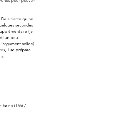
prunes pour pouvoir 
r. Déjà parce qu’on 
uelques secondes 
upplémentaire (je 
nti un peu 
ul argument solide)
es, 
il se prépare 
is.
farine (T65) / 