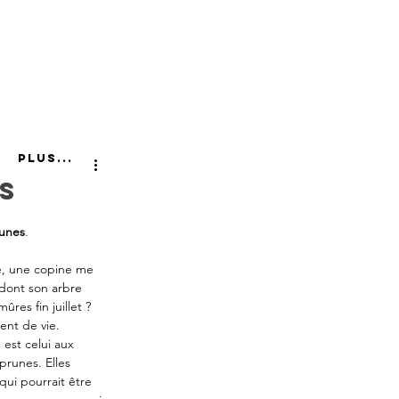
Plus...
s
runes
. 
e, une copine me 
dont son arbre 
res fin juillet ? 
nt de vie.
 est celui aux 
 prunes. Elles 
qui pourrait être 