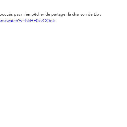
pouvais pas m’empêcher de partager la chanson de Lio :
.com/watch?v=hkHF0xvQOok