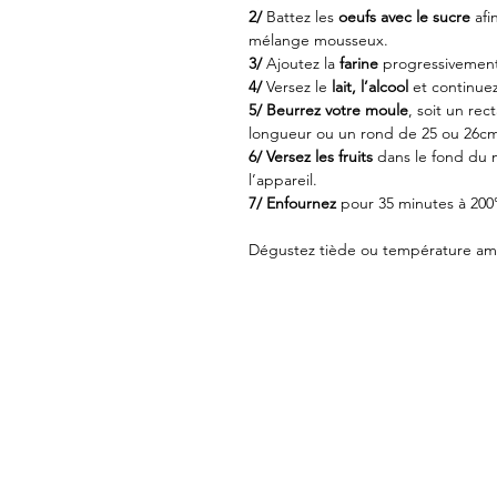
2/
 Battez les 
oeufs avec le sucre
 afi
mélange mousseux.
3/
 Ajoutez la 
farine
 progressivement
4/
 Versez le 
lait, l’alcool
 et continue
5/ Beurrez votre moule
, soit un re
longueur ou un rond de 25 ou 26c
6/ Versez les fruits
 dans le fond du 
l’appareil.
7/ Enfournez
 pour 35 minutes à 200
Dégustez tiède ou température am