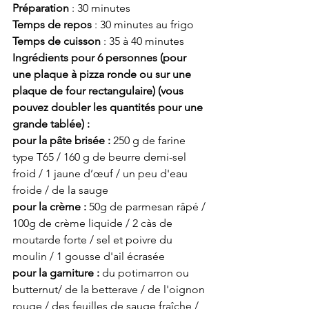
Préparation 
: 30 minutes 
Temps de repos
 : 30 minutes au frigo 
Temps de cuisson
 : 35 à 40 minutes
Ingrédients pour 6 personnes (pour 
une plaque à pizza ronde ou sur une 
plaque de four rectangulaire) (vous 
pouvez doubler les quantités pour une 
grande tablée) :
pour la pâte brisée : 
250 g de farine 
type T65 / 160 g de beurre demi-sel 
froid / 1 jaune d’œuf / un peu d'eau 
froide / de la sauge 
pour la crème : 
50g de parmesan râpé / 
100g de crème liquide / 2 càs de 
moutarde forte / sel et poivre du 
moulin / 1 gousse d'ail écrasée
pour la garniture :
 du potimarron ou 
butternut/ de la betterave / de l'oignon 
rouge / des feuilles de sauge fraîche / 