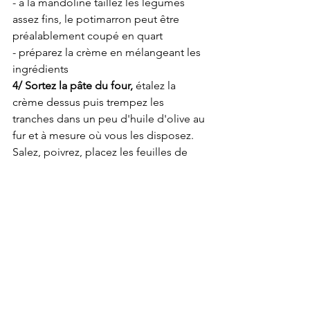
- à la mandoline taillez les légumes 
assez fins, le potimarron peut être 
préalablement coupé en quart
- préparez la crème en mélangeant les 
ingrédients 
4/ Sortez la pâte du four, 
étalez la 
crème dessus puis trempez les 
tranches dans un peu d'huile d'olive au 
fur et à mesure où vous les disposez. 
Salez, poivrez, placez les feuilles de 
sauge et un dernier filet d'huile d'olive.
5/ Replacez au four 
pour une bonne 
vingtaine de minutes voire trente 
jusqu'à ce que la pâte et les légumes 
soient bien dorés.