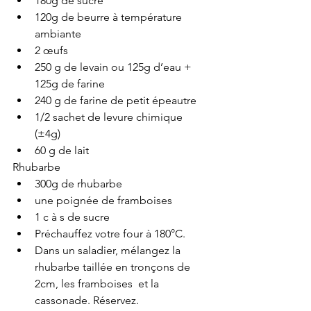
180g de sucre
120g de beurre à température 
ambiante
2 œufs
250 g de levain ou 125g d’eau + 
125g de farine
240 g de farine de petit épeautre 
1/2 sachet de levure chimique 
(±4g)
60 g de lait
Rhubarbe
300g de rhubarbe 
une poignée de framboises 
1 c à s de sucre
Préchauffez votre four à 180°C.
Dans un saladier, mélangez la 
rhubarbe taillée en tronçons de 
2cm, les framboises  et la 
cassonade. Réservez.