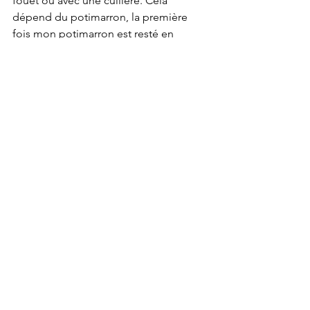
fouet ou avec une cuillère. Cela 
dépend du potimarron, la première 
fois mon potimarron est resté en 
morceaux, la seconde il était déjà 
devenu purée… Les tranches d'orange 
restent entières. 
9/ 
Versez dans les pots bien stérilisés, 
fermez. Dégustez sur une bonne 
tranche de pain, avec de la purée 
d'amande complète cela fonctionne à 
merveille ! 