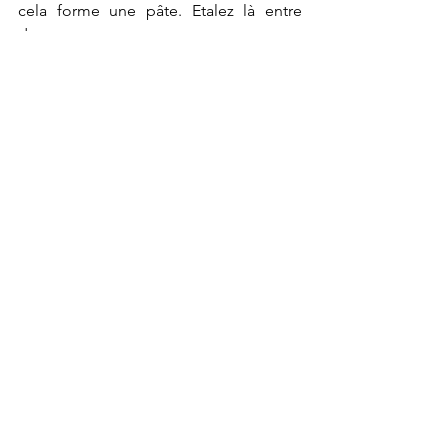
cela forme une pâte. Etalez là entre 
deux
couches de papier sulfurisé pour 
recouvrir les cakes soit tout autour soit 
juste sur
le dessus
OU
-
Sur le dessus étalez une couche de 
marmelade puis une couche de pâte
d’amande.
OU
-
Dernière version : après la pâte 
d’amande faites le glaçage royal : du 
sucre glace,
du jus de citron et de l’eau chaude à 
verser tout autour.