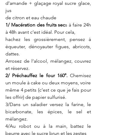
d’amande + glaçage royal sucre glace, 
jus
de citron et eau chaude
1/ Macération des fruits sec
s à faire 24h 
à 48h avant c’est idéal. Pour cela,
hachez les grossièrement, pensez à 
équeuter, dénoyauter figues, abricots, 
dattes.
Arrosez de l’alcool, mélangez, couvrez 
et réservez.
2/ Préchauffez le four 160°.
 Chemisez 
un moule à cake ou deux moyens, voire
même 4 petits (c’est ce que je fais pour 
les offrir) de papier sulfurisé.
3/Dans un saladier versez la farine, le 
bicarbonate, les épices, le sel et 
mélangez.
4/Au robot ou à la main, battez le 
beurre avec le sucre brun et les zestes