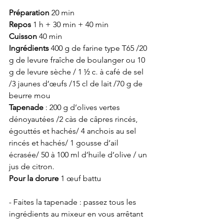
Préparation 
20 min 
Repos
 1 h + 30 min + 40 min
Cuisson
 40 min 
Ingrédients
 400 g de farine type T65 /20 
g de levure fraîche de boulanger ou 10 
g de levure sèche / 1 ½ c. à café de sel 
/3 jaunes d’œufs /15 cl de lait /70 g de 
beurre mou 
Tapenade
 : 200 g d’olives vertes 
dénoyautées /2 càs de câpres rincés, 
égouttés et hachés/ 4 anchois au sel 
rincés et hachés/ 1 gousse d’ail 
écrasée/ 50 à 100 ml d’huile d’olive / un 
jus de citron.
Pour la dorure
 1 œuf battu
- Faites la tapenade : passez tous les 
ingrédients au mixeur en vous arrêtant 