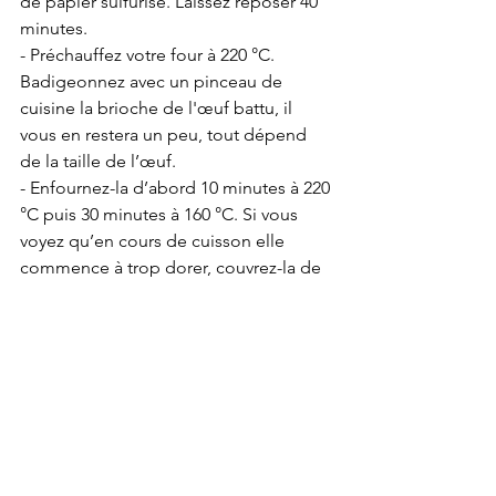
de papier sulfurisé. Laissez reposer 40 
minutes.
- Préchauffez votre four à 220 °C. 
Badigeonnez avec un pinceau de 
cuisine la brioche de l'œuf battu, il 
vous en restera un peu, tout dépend 
de la taille de l’œuf. 
- Enfournez-la d’abord 10 minutes à 220 
°C puis 30 minutes à 160 °C. Si vous 
voyez qu’en cours de cuisson elle 
commence à trop dorer, couvrez-la de 
papier cuisson (ou placez une plaque 
au-dessus).
- Dégustez tiède ou le lendemain, en 
tranches passées au grille-pain qui lui 
redonne son moelleux, et même 
quelques jours plus tard en la tranchant 
et en la passant sous le grill du four 
pour des croutons parfumés à ajouter à 