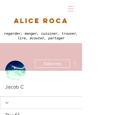
alice roca
regarder, manger, cuisiner, trouver,
lire, écouter, partager
Plus d'actions
S'abonner
Jacob C