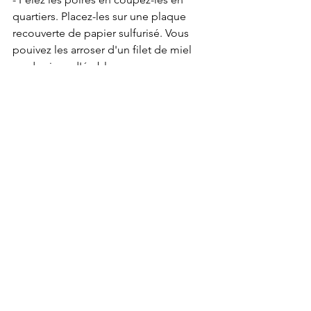
quartiers. Placez-les sur une plaque 
recouverte de papier sulfurisé. Vous 
pouivez les arroser d'un filet de miel 
ou de sirop d'érable. 
- Lavez la salade chicorée et coupez-là. 
- Préparez la vinaigrette. 
- Dans le saladier, placez la chicorée, 
émiettez le fromage de chèvre frais, 
placez les poires rôties et parsemez 
des noisettes torréfiées concassées. a 
servir lorsque les poires sont encore 
tièdes. 
Je recommande d'assaisonner à 
l'assiette au dernier moment. 