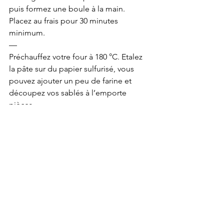
puis formez une boule à la main.
Placez au frais pour 30 minutes 
minimum.
—
Préchauffez votre four à 180 °C. Etalez 
la pâte sur du papier sulfurisé, vous 
pouvez ajouter un peu de farine et 
découpez vos sablés à l’emporte 
pièces. 
—
Enfournez pour environ 15 minutes, ils 
doivent être dorés, placez-les sur une 
grille pour refroidir puis dans une boîte 
en métal hermétique pour les garder à 
l’abri de l’humidité et qu’ils gardent 
leur croquant. 
Pour le glaçage : 
faites chauffer les 