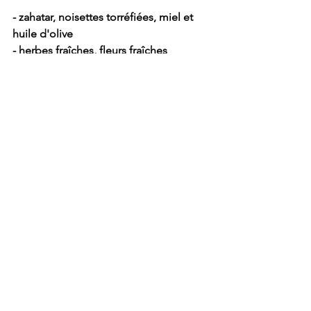
- zahatar, noisettes torréfiées, miel et 
huile d'olive
- herbes fraîches, fleurs fraîches 
comestibles, baies roses et huile d'olive
- olives de kalamata concassées, 
câpres, ail frais et huile d'olive
- poudre d'orange, dattes, amandes et 
grenade fraîche
- betteraves cuites, noix torréfiées et 
zestes d'orange
- confiture de figue et noix torréfiées
- tomates confites, basilic frais et 
citron....